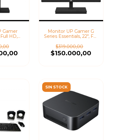
P Gamer
Monitor UP Gamer G
 Full HD,
Series Essentials, 22", Full
 HDMI, VGA
HD, 60Hz, 5Ms, HDMI,
VGA,
0,00
$319.000,00
00,00
$150.000,00
SIN STOCK