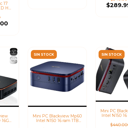
c 17
$289.9
LED HD
 Ms con
orados
0
,00
SIN STOCK
SIN STOCK
Mini PC Blac
Intel N150 1
view
Mini PC Blackview Mp60
Windows 
0 16GB
Intel N150 16 ram 1TB
$440.00
D 4K
Windows 11 Pro