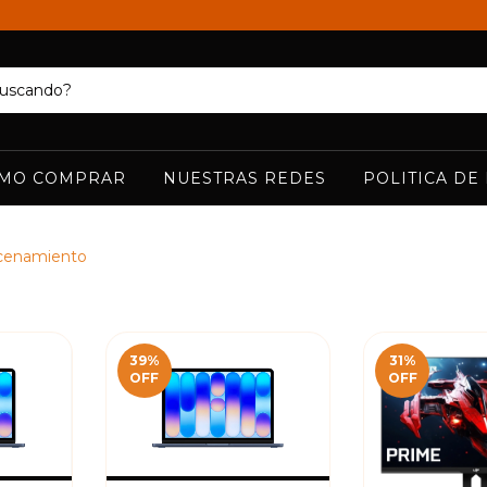
MO COMPRAR
NUESTRAS REDES
POLITICA DE
cenamiento
39
%
31
%
OFF
OFF