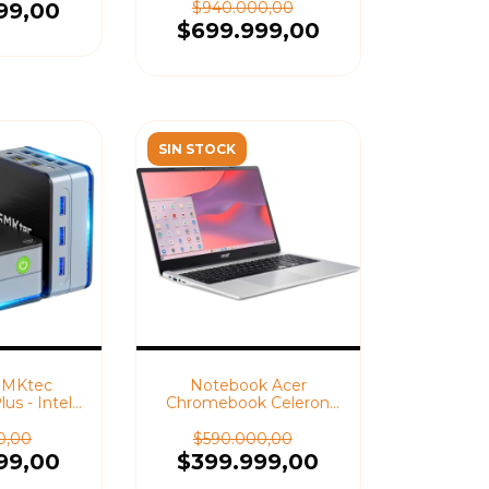
Pro
$940.000,00
99,00
$699.999,00
SIN STOCK
GMKtec
Notebook Acer
us - Intel-
Chromebook Celeron
512GB SSD
N4500 - 4/64GB - 15.6"
11 Pro
0,00
$590.000,00
99,00
$399.999,00