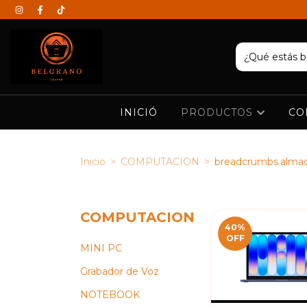
INICIÓ
PRODUCTOS
CO
Inicio
>
COMPUTACION
>
breadcrumbs.alma
COMPUTACION
40
%
OFF
MINI PC
Grabador de Voz
NOTEBOOK