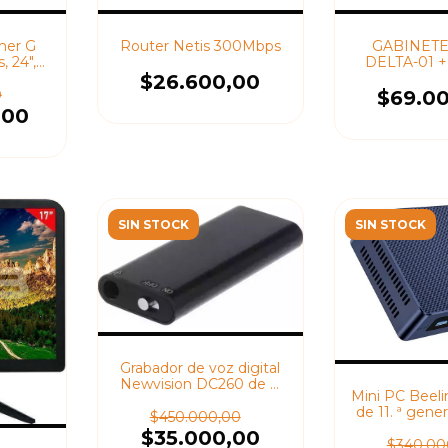
mer G
Router Netis 300Mbps
GABINETE 
, 24",
DELTA-01 
lana,
500W 
$26.600,00
, VGA,
TECL
0
$69.0
5
,00
SIN STOCK
SIN STOCK
Grabador de voz digital
Newvision DC260 de 8
Mini PC Beeli
GB color negro
de 11. ª gene
$450.000,00
window
$35.000,00
$340.00