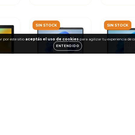
SIN STOCK
SIN STOCK
 por este sitio
aceptás el uso de cookies
para agilizar tu experiencia de 
ENTENDIDO
er
Notebook HP Celeron
Notebook As
leron
N4120 1.1GHz - 4/64GB -
N4500 - 4/6
/64GB -
14''
0
$499.999,00
$450.00
,00
$379.999,00
$319.9