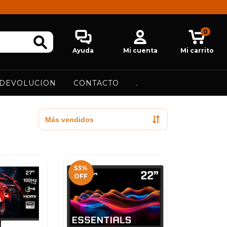
0
Ayuda
Mi cuenta
Mi carrito
 DEVOLUCION
CONTACTO
.
53
%
OFF