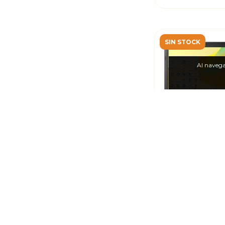
SIN STOCK
Al navegar
Notebook Ac
Chromebook Ce
N4500 1.1GHz - 4
11.6''
$529.999,0
$369.999