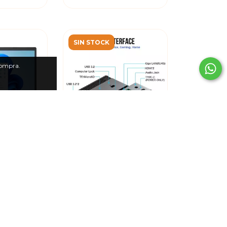
SIN STOCK
compra.
us Celeron
4GB - 14''
0,00
Mini PC Intel Alder Lake
99,00
N97: NucBox G5
GMKtec Windows 11 Pro
$569.000,00
$349.999,00