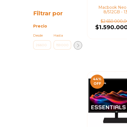
Macbook Neo
8/512GB - 13
Filtrar por
$2.650.000,
Precio
$1.590.00
Desde
Hasta
44
%
OFF