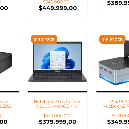
Pro
0
$640.000,00
$389.9
,00
$449.999,00
SIN STOCK
SIN STOCK
view
Notebook Asus Celeron
Mini PC 
5825U
N6000 - 4/64GB - 14''
NucBox G2 Pl
ows 11
N150 - 12/
Windows 
0
$450.000,00
$569.00
,00
$379.999,00
$349.9