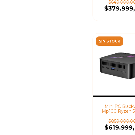
Windows 11 
$640.000,0
$379.999
SIN STOCK
Mini PC Black
Mp100 Ryzen 
512Gb/16Gb Wind
Pro
$850.000,0
$619.999