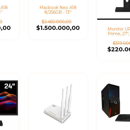
 A18
Macbook Neo A18
''
8/256GB - 13''
00
$2.450.000,00
0,00
$1.500.000,00
Monitor U
Prime, 27",
100Hz, 3Ms,
$319.00
$220.0