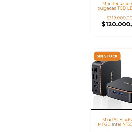
Monitor para p
pulgadas TCB 
de 17" 60 Hz / 8
parlantes incorp
$319.000,0
$120.000
SIN STOCK
Mini PC Black
MP20 Intel N15
512GB SSD UH