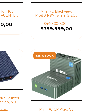
KIT IC3
Mini PC Blackview
+ FUENTE
Mp80 N97 16 ram 512Gb
MOUSE
Windows 11 Pro
ADO
00,00
$440.000,00
$359.999,00
SIN STOCK
nk S12 Intel
ración, N95
s 11
Mini PC GMKtec G3
0,00