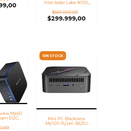
Intel Alder Lake N100,
99,00
Windows 11 Pro
$569.000,00
$299.999,00
SIN STOCK
kview Mp60
6 ram 512Gb
Mini PC Blackview
11 Pro
Mp100 Ryzen 5825U
0,00
1Tb/16Gb Windows 11