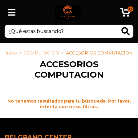
0
Inicio
>
COMPUTACION
>
ACCESORIOS COMPUTACION
ACCESORIOS
COMPUTACION
No tenemos resultados para tu búsqueda. Por favor,
intentá con otros filtros.
BELGRANO CENTER